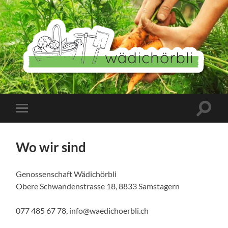
Wädichörbli
Suchfe
Mobile-
ein-/a
Menü
ein-/ausblenden
Wo wir sind
Genossenschaft Wädichörbli
Obere Schwandenstrasse 18, 8833 Samstagern
077 485 67 78, info@waedichoerbli.ch