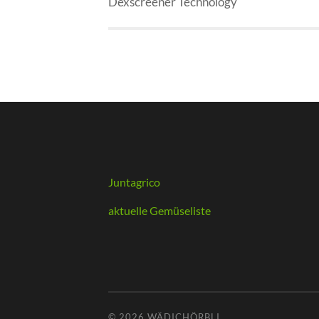
Dexscreener Technology
Juntagrico
aktuelle Gemüseliste
© 2026
WÄDICHÖRBLI