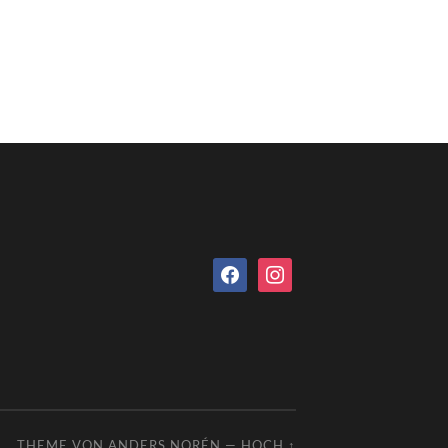
facebook
instagram
THEME VON
ANDERS NORÉN
—
HOCH ↑