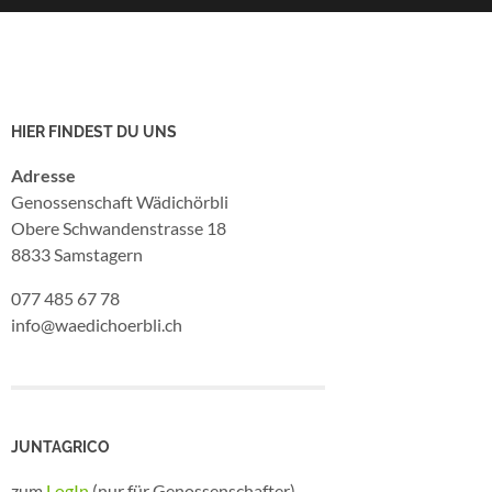
HIER FINDEST DU UNS
Adresse
Genossenschaft Wädichörbli
Obere Schwandenstrasse 18
8833 Samstagern
077 485 67 78
info@waedichoerbli.ch
JUNTAGRICO
zum
LogIn
(nur für Genossenschafter)