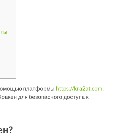
нты
с помощью платформы
https://kra2at.com
,
 Кракен для безопасного доступа к
ен?