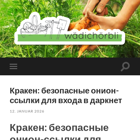
Wädichörbli
Suchfe
Mobile-
ein-/a
Menü
ein-/ausblenden
Кракен: безопасные онион-
ссылки для входа в даркнет
12. JANUAR 2026
Кракен: безопасные
онион-ссылки для